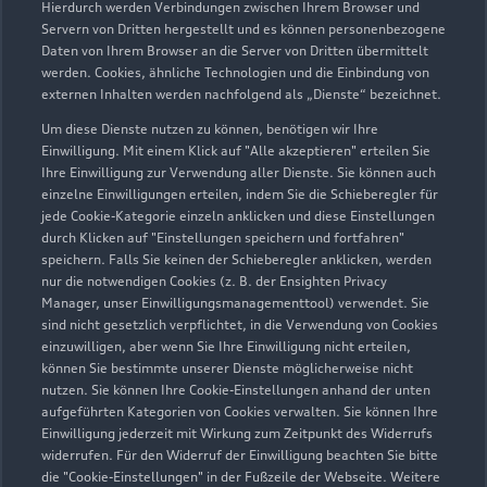
Hierdurch werden Verbindungen zwischen Ihrem Browser und
Servern von Dritten hergestellt und es können personenbezogene
Daten von Ihrem Browser an die Server von Dritten übermittelt
Wir beraten Sie gerne
werden. Cookies, ähnliche Technologien und die Einbindung von
externen Inhalten werden nachfolgend als „Dienste“ bezeichnet.
Hier finden Sie die passenden Ansprechpartnerinnen
Um diese Dienste nutzen zu können, benötigen wir Ihre
und Ansprechpartner.
Einwilligung. Mit einem Klick auf "Alle akzeptieren" erteilen Sie
Ihre Einwilligung zur Verwendung aller Dienste. Sie können auch
einzelne Einwilligungen erteilen, indem Sie die Schieberegler für
Zur Teamübersicht
jede Cookie-Kategorie einzeln anklicken und diese Einstellungen
durch Klicken auf "Einstellungen speichern und fortfahren"
speichern. Falls Sie keinen der Schieberegler anklicken, werden
nur die notwendigen Cookies (z. B. der Ensighten Privacy
Manager, unser Einwilligungsmanagementtool) verwendet. Sie
sind nicht gesetzlich verpflichtet, in die Verwendung von Cookies
einzuwilligen, aber wenn Sie Ihre Einwilligung nicht erteilen,
können Sie bestimmte unserer Dienste möglicherweise nicht
nutzen. Sie können Ihre Cookie-Einstellungen anhand der unten
Serviceberater kontaktieren
aufgeführten Kategorien von Cookies verwalten. Sie können Ihre
Einwilligung jederzeit mit Wirkung zum Zeitpunkt des Widerrufs
widerrufen. Für den Widerruf der Einwilligung beachten Sie bitte
die "Cookie-Einstellungen" in der Fußzeile der Webseite. Weitere