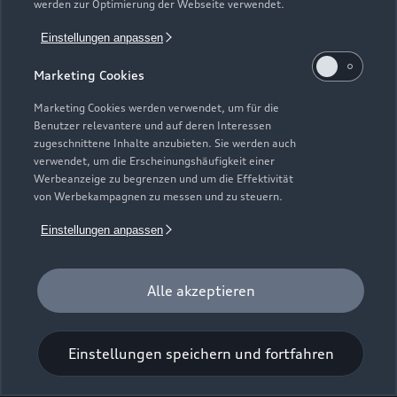
werden zur Optimierung der Webseite verwendet.
Industriestraße 21
Einstellungen anpassen
79341 Kenzingen
Marketing Cookies
07644 926970
Marketing Cookies werden verwendet, um für die
Benutzer relevantere und auf deren Interessen
info@dinkel-heiny.de
zugeschnittene Inhalte anzubieten. Sie werden auch
verwendet, um die Erscheinungshäufigkeit einer
Werbeanzeige zu begrenzen und um die Effektivität
Kontaktdaten herunterladen
von Werbekampagnen zu messen und zu steuern.
Einstellungen anpassen
Zurück nach oben
Alle akzeptieren
Modelle
Einstellungen speichern und fortfahren
Kaufen & leasen
Alle Modelle